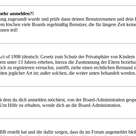
t mehr anmelden?!
rierung zugesandt wurde und prüfe dann deinen Benutzernamen und dein 
em löschen viele Boards regelmäßig Benutzer, die für längere Zeit kei
onen teil!
 of 1998 (deutsch: Gesetz zum Schutz der Privatsphäre von Kindern im
ern unter 13 Jahren erheben, hierzu die Zustimmung der Eltern bezieh
 dich zu registrieren versuchst, zutrifft, ziehe einen rechtlichen Beist
ten jeglicher Art ist; außer solchen, die weiter unten behandelt werden.
it dem du dich anmelden möchtest, von der Board-Administration gespe
Um Hilfe zu erhalten, wende dich an die Board-Administration.
BB erstellt hat und die dafür sorgen, dass du im Forum angemeldet ble