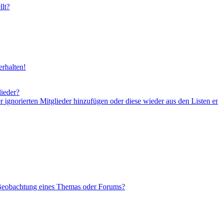
lt?
rhalten!
lieder?
er ignorierten Mitglieder hinzufügen oder diese wieder aus den Listen e
 Beobachtung eines Themas oder Forums?