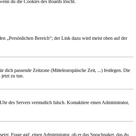
 wenn du die Cookies des Boards löscht.
 den „Persönlichen Bereich“; der Link dazu wird meist oben auf der
r dich passende Zeitzone (Mitteleuropäische Zeit, ...) festlegen. Die
jetzt zu tun.
e Uhr des Servers vermutlich falsch. Kontaktiere einen Administrator,
etzt. Frage ggf. einen Administrator, ob er das Sprachpaket, das du