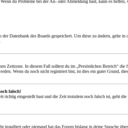
t. Wenn du Probleme bei der An- oder Abmeldung hast, kann es helfen,
 in der Datenbank des Boards gespeichert. Um diese zu ändern, gehe in
.
en Zeitzone. In diesem Fall solltest du im „Persönlichen Bereich“ die fü
den. Wenn du noch nicht registriert bist, ist dies ein guter Grund, dies 
och falsch!
 richtig eingestellt hast und die Zeit trotzdem noch falsch ist, geht di
t installiert oder niemand hat das Forum bislang in deine Sprache übers