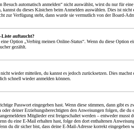
Besuch automatisch anmelden“ nicht auswählst, wirst du nur für eine 
, kannst du dieses Kästchen beim Anmelden auswählen. Dies ist nicht
icht zur Verfügung steht, dann wurde sie vermutlich von der Board-Admi
-Liste auftaucht?
n eine Option „Verbirg meinen Online-Status“. Wenn du diese Option ei
ucher gezählt.
 nicht wieder mitteilen, du kannst es jedoch zurücksetzen. Dies machs
 dich schnell wieder anmelden können.
richtige Passwort eingegeben hast. Wenn diese stimmen, dann gibt es
ern oder deiner Erziehungsberechtigten den Anweisungen folgen, die du e
 angemeldeten Mitglieder erst freigeschaltet werden – entweder musst du
. Wenn du eine E-Mail erhalten hast, folge den dort enthaltenen Anweis
nn du dir sicher bist, dass deine E-Mail-Adresse korrekt eingegeben w