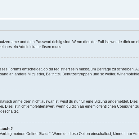
utzername und dein Passwort richtig sind. Wenn dies der Fall ist, wende dich an ei
welches ein Administrator lösen muss.
es Forums entscheidet, ob du registriert sein musst, um Beiträge zu schreiben. Auf j
sand an andere Mitglieder, Beitritt zu Benutzergruppen und so weiter. Wir empfehlen 
isch anmelden“ nicht auswählst, wirst du nur für eine Sitzung angemeldet. Dies 
Dies ist nicht empfehlenswert, wenn du dich an einem öffentlichen Computer, zum 
geschaltet.
taucht?
 „Verbirg meinen Online-Status“. Wenn du diese Option einschaltest, können nur Ad