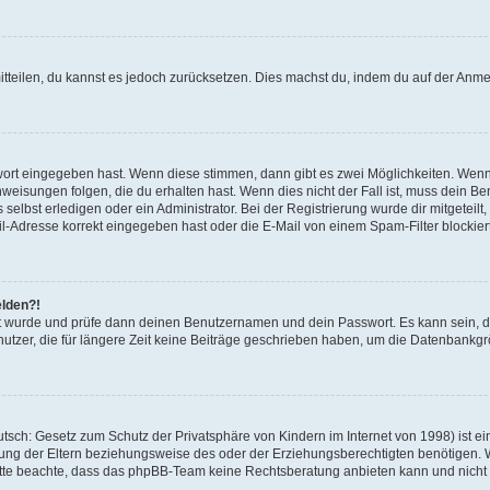
mitteilen, du kannst es jedoch zurücksetzen. Dies machst du, indem du auf der Anm
swort eingegeben hast. Wenn diese stimmen, dann gibt es zwei Möglichkeiten. Wen
eisungen folgen, die du erhalten hast. Wenn dies nicht der Fall ist, muss dein Ben
lbst erledigen oder ein Administrator. Bei der Registrierung wurde dir mitgeteilt, 
-Adresse korrekt eingegeben hast oder die E-Mail von einem Spam-Filter blockiert
elden?!
andt wurde und prüfe dann deinen Benutzernamen und dein Passwort. Es kann sein,
utzer, die für längere Zeit keine Beiträge geschrieben haben, um die Datenbankgrö
sch: Gesetz zum Schutz der Privatsphäre von Kindern im Internet von 1998) ist ei
ng der Eltern beziehungsweise des oder der Erziehungsberechtigten benötigen. Wenn
. Bitte beachte, dass das phpBB-Team keine Rechtsberatung anbieten kann und nicht d