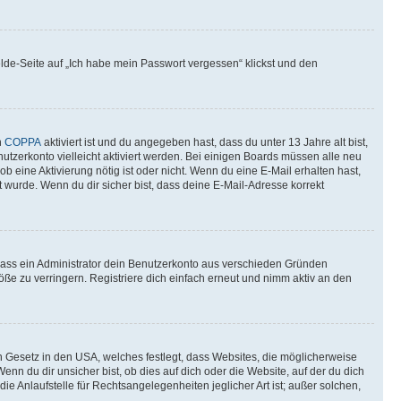
elde-Seite auf „Ich habe mein Passwort vergessen“ klickst und den
n
COPPA
aktiviert ist und du angegeben hast, dass du unter 13 Jahre alt bist,
utzerkonto vielleicht aktiviert werden. Bei einigen Boards müssen alle neu
ob eine Aktivierung nötig ist oder nicht. Wenn du eine E-Mail erhalten hast,
 wurde. Wenn du dir sicher bist, dass deine E-Mail-Adresse korrekt
 dass ein Administrator dein Benutzerkonto aus verschieden Gründen
ße zu verringern. Registriere dich einfach erneut und nimm aktiv an den
n Gesetz in den USA, welches festlegt, dass Websites, die möglicherweise
 du dir unsicher bist, ob dies auf dich oder die Website, auf der du dich
ie Anlaufstelle für Rechtsangelegenheiten jeglicher Art ist; außer solchen,