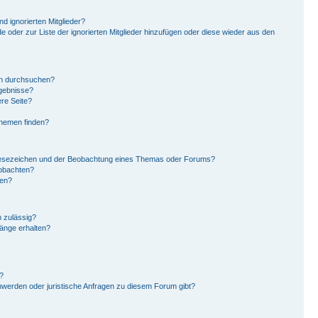
d ignorierten Mitglieder?
de oder zur Liste der ignorierten Mitglieder hinzufügen oder diese wieder aus den
en durchsuchen?
rgebnisse?
re Seite?
Themen finden?
Lesezeichen und der Beobachtung eines Themas oder Forums?
eobachten?
gen?
 zulässig?
hänge erhalten?
?
hwerden oder juristische Anfragen zu diesem Forum gibt?