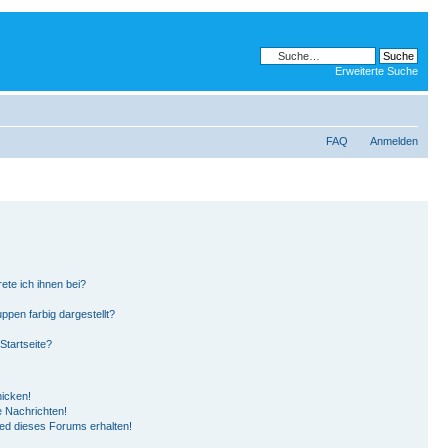
Erweiterte Suche
FAQ
Anmelden
ete ich ihnen bei?
pen farbig dargestellt?
Startseite?
hicken!
 Nachrichten!
ied dieses Forums erhalten!