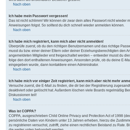
Nach oben
Ich habe mein Passwort vergessen!
Das ist nicht schlimm! Wir können dir zwar dein altes Passwort nicht wieder 
Anweisungen folgst. So solltest du dich schnell wieder anmelden können.
Nach oben
Ich habe mich registriert, kann mich aber nicht anmelden!
Überprüfe zuerst, ob du den richtigen Benutzernamen und das richtige Pas
musst du bzw. einer deiner Eltern oder deiner Erziehungsberechtigten den Anw
angemeldeten Mitglieder erst freigeschaltet werden – entweder musst du dies se
folge den dort enthaltenen Anweisungen. Ansonsten prüfe, ob du deine E-Mail
eingegeben wurde, dann kontaktiere einen Administrator.
Nach oben
Ich habe mich vor einiger Zeit registriert, kann mich aber nicht mehr anm
Versuche zuerst, die E-Mail zu finden, die dir bei der Registrierung zuges
deaktiviert oder gelöscht hat. Außerdem löschen viele Boards regelmäßig Ben
Diskussionen teil!
Nach oben
Was ist COPPA?
COPPA, ausgeschrieben Child Online Privacy and Protection Act of 1998 (deut
persönliche Daten von Kindern unter 13 Jahren erheben, hierzu die Zustimmu
zu registrieren versuchst, zutrifft, ziehe einen rechtlichen Beistand zu Rate
die weiter unten behandelt werden.