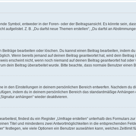
e Symbol, entweder in der Foren- oder der Beitragsansicht. Es könnte sein, dass e
t aufgelistet. Z. B. „Du darfst neue Themen erstellen“, „Du darfst an Abstimmung
n Beiträge bearbeiten oder löschen. Du kannst einen Beitrag bearbeiten, indem du
möglich. Wenn bereits jemand auf deinen Beitrag geantwortet hat, wird dein Beitra
nweis erscheint nicht, wenn noch niemand auf deinen Beitrag geantwortet hat oder 
 warum dein Beitrag überarbeitet wurde. Bitte beachte, dass normale Benutzer einen
e in den Einstellungen in deinem persönlichen Bereich entwerfen. Nachdem du die 
zufügen, indem du in deinem persönlichen Bereich das standardmäßige Anhängen d
 „Signatur anhängen“ wieder deaktivieren.
beitest, findest du ein Register „Umfrage erstellen“ unterhalb des Formulars zur 
t einen Titel und mindestens zwei Antwortmöglichkeiten in die entsprechenden Felde
r“ festlegen, wie viele Optionen ein Benutzer auswählen kann, welches Zeitlimit fü