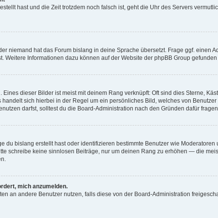
estellt hast und die Zeit trotzdem noch falsch ist, geht die Uhr des Servers vermutl
der niemand hat das Forum bislang in deine Sprache übersetzt. Frage ggf. einen Adm
est. Weitere Informationen dazu können auf der Website der phpBB Group gefunden
Eines dieser Bilder ist meist mit deinem Rang verknüpft: Oft sind dies Sterne, Kä
s handelt sich hierbei in der Regel um ein persönliches Bild, welches von Benutzer
utzen darfst, solltest du die Board-Administration nach den Gründen dafür fragen
e du bislang erstellt hast oder identifizieren bestimmte Benutzer wie Moderatore
 Bitte schreibe keine sinnlosen Beiträge, nur um deinen Rang zu erhöhen — die mei
en.
ordert, mich anzumelden.
ichten an andere Benutzer nutzen, falls diese von der Board-Administration freige